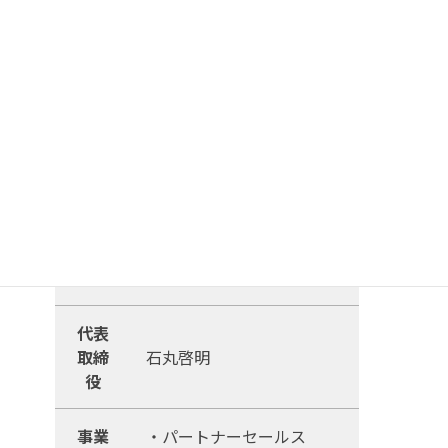
番18号 住友不動産大崎ツ
インビル東館 7階
松山営業所 (2026/5/1 移転)
790-0012
愛媛県松山市湊町4丁目4-
1 伊予鉄本社ビル 2F
TEL・
089-993-5251
FAX
設立
2020年4月
代表
取締
石丸啓明
役
事業
・パートナーセールス