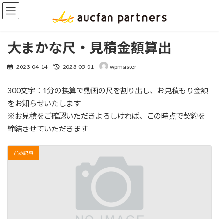
コ
ナ
ン
ビ
テ
ゲ
ン
ー
大まかな尺・見積金額算出
ツ
シ
へ
ョ
最
2023-04-14
2023-05-01
wpmaster
ス
ン
終
更
キ
に
300文字：1分の換算で動画の尺を割り出し、お見積もり金額
新
ッ
移
日
をお知らせいたします
プ
動
時
※お見積をご確認いただきよろしければ、この時点で契約を
:
締結させていただきます
前の記事