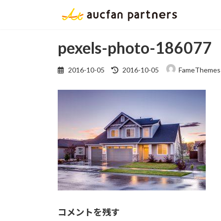
コ
ナ
ン
ビ
テ
ゲ
ン
ー
pexels-photo-186077
ツ
シ
へ
ョ
最
2016-10-05
2016-10-05
FameThemes
終
ス
ン
更
キ
に
新
ッ
移
日
プ
動
時
:
コメントを残す